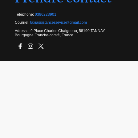
Téléphone:
0386223901
Courriel:
taxiassistanceservice@gmail.com
Adresse: 9 Place Charles Chaigneau, 58190,TANNAY,
Bourgogne Franche-comté, France